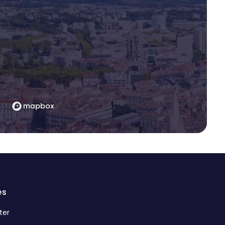
es
ter