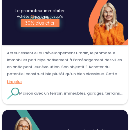
Le promoteur immobilier
Achète votre bien jusqu'à
30% plus cher
Acteur essentiel du développement urbain, le promoteur
immobilier participe activement à l’aménagement des villes
en anticipant leur évolution. Son objectif ? Acheter du
potentiel constructible plutôt qu’un bien classique. Cette
approche lui permet souvent de vous faire une offre à un prix
Lire plus
pouvant atteindre en moyenne 30 % de sa valeur habituelle.
Maison avec un terrain, immeubles, garages, terrains…