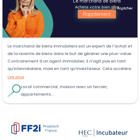
Le marchand de biens
Achète votre bien plus
Rapidement
Le marchand de biens immobiliers est un expert de l'achat et
de la revente de biens dans le but de générer une plus-value.
Contrairement à un agent immobilier, il n’agit pas en tant
qu’intermédiaire, mais en tant qu’investisseur. Cela accélère
les démarches et, s’il perçoit un fort potentiel, il peut vous
Lire plus
faire une offre à un prix plus élevé.
Local commercial, maison avec un terrain,
appartements…