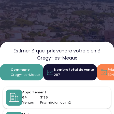
Estimer à quel prix vendre votre bien à
Cregy-les-Meaux
Commune
Nombre total de vente
Pri
Cregy-les-Meaux
287
304
Appartement
64
3135
Ventes
Prix médian au m2