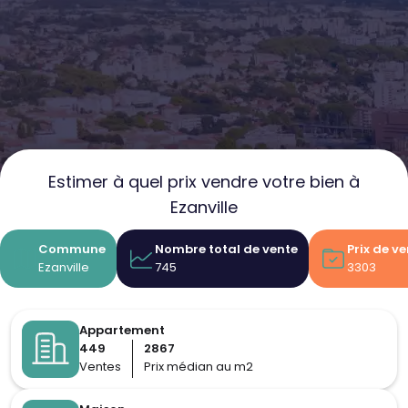
Estimer à quel prix vendre votre bien à
Ezanville
Commune
Nombre total de vente
Prix de v
Ezanville
745
3303
Appartement
449
2867
Ventes
Prix médian au m2