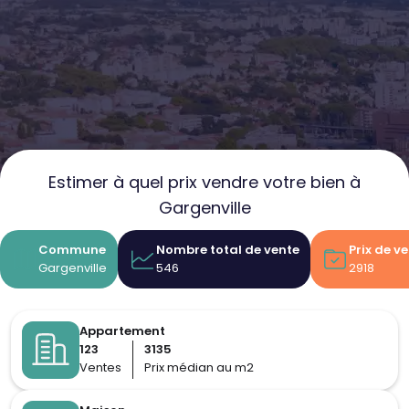
Estimer à quel prix vendre votre bien à
Gargenville
Commune
Nombre total de vente
Prix de 
Gargenville
546
2918
Appartement
123
3135
Ventes
Prix médian au m2