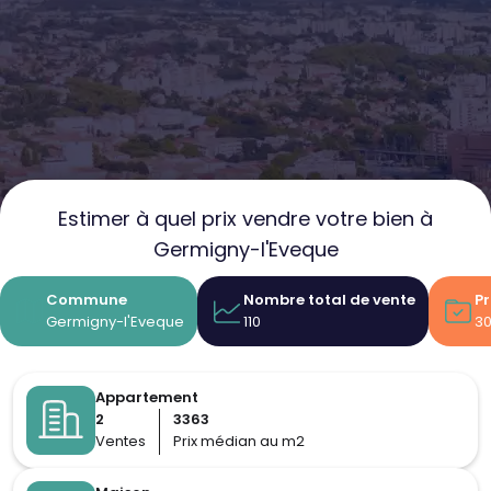
Estimer à quel prix vendre votre bien à
Germigny-l'Eveque
Commune
Nombre total de vente
Pr
Germigny-l'Eveque
110
3
Appartement
2
3363
Ventes
Prix médian au m2