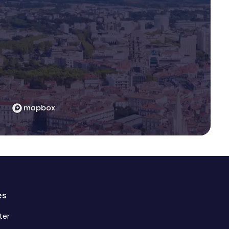
es
ter