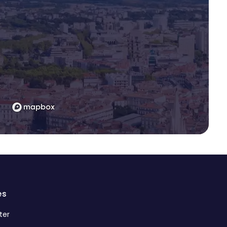
es
ter