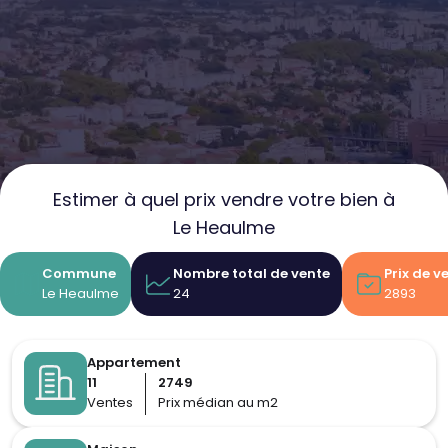
Estimer à quel prix vendre votre bien à
Le Heaulme
Commune
Nombre total de vente
Prix de 
Le Heaulme
24
2893
Appartement
11
2749
Ventes
Prix médian au m2