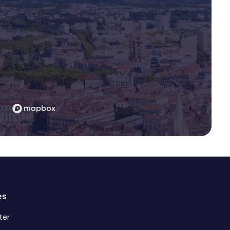
es
ter