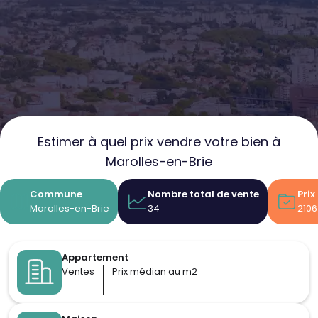
Estimer à quel prix vendre votre bien à
Marolles-en-Brie
Commune
Nombre total de vente
Pri
Marolles-en-Brie
34
2106
Appartement
Ventes
Prix médian au m2