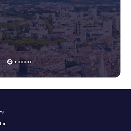
es
ter