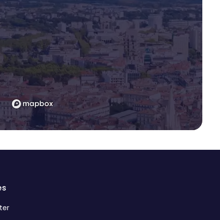
es
ter