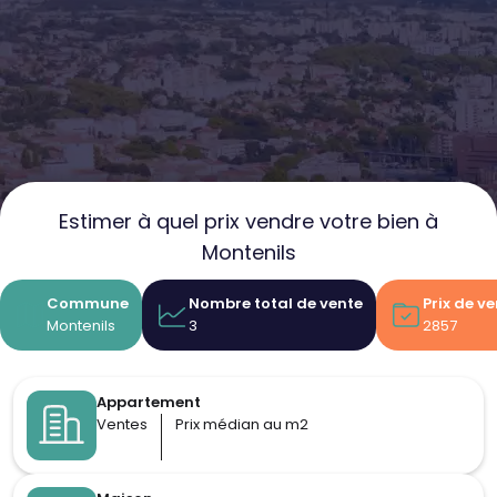
Estimer à quel prix vendre votre bien à
Montenils
Commune
Nombre total de vente
Prix de v
Montenils
3
2857
Appartement
Ventes
Prix médian au m2