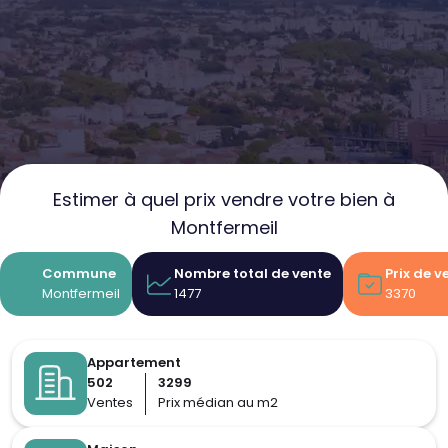
Estimer à quel prix vendre votre bien à
Montfermeil
Commune
Nombre total de vente
Prix de 
Montfermeil
1477
3370
Appartement
502
3299
Ventes
Prix médian au m2