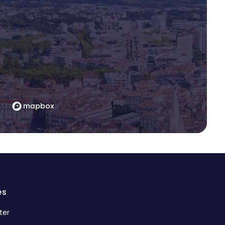
es
ter