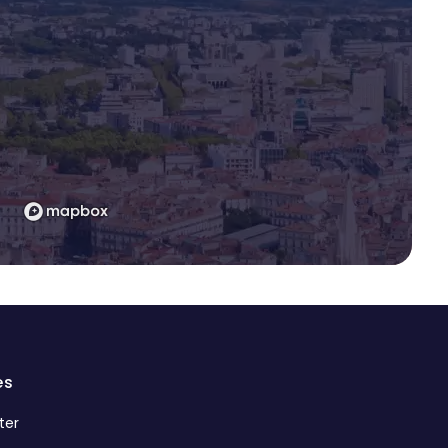
es
ter