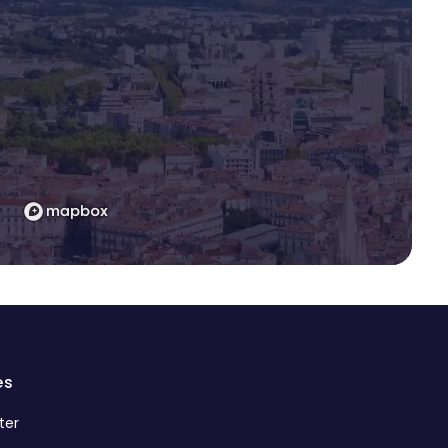
es
ter