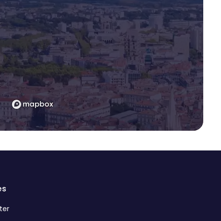
es
ter