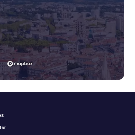
es
ter