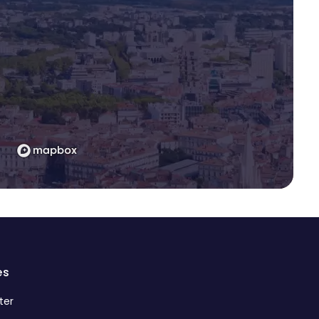
es
ter