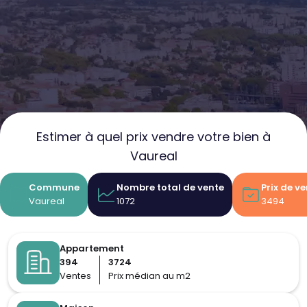
Estimer à quel prix vendre votre bien à
Vaureal
Commune
Nombre total de vente
Prix de v
Vaureal
1072
3494
Appartement
394
3724
Ventes
Prix médian au m2