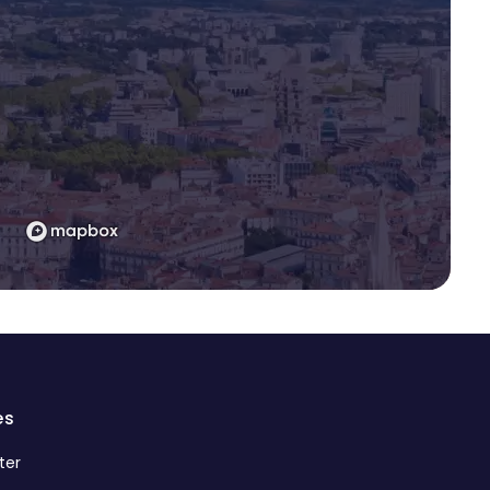
es
ter