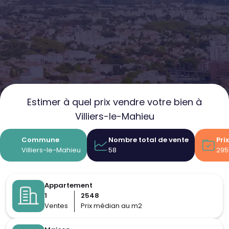
Estimer à quel prix vendre votre bien à
Villiers-le-Mahieu
Commune
Nombre total de vente
Pri
Villiers-le-Mahieu
58
295
Appartement
1
2548
Ventes
Prix médian au m2